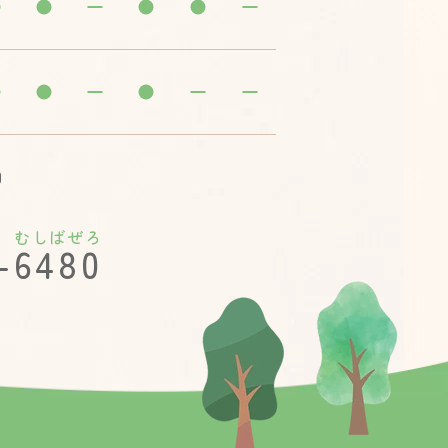
日
むしばぜろ
-6480