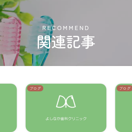
R
E
C
O
M
M
E
N
D
関連記事
ブログ
ブログ