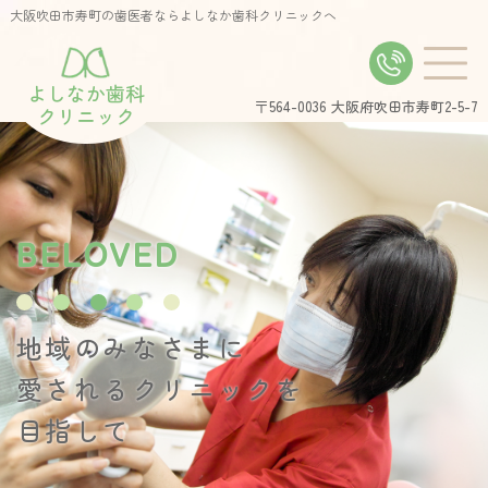
大阪吹田市寿町の歯医者ならよしなか歯科クリニックへ
よしなか歯科
〒564-0036
大阪府吹田市寿町2-5-7
クリニック
B
E
L
O
V
E
D
地域のみなさまに
愛されるクリニックを
目指して