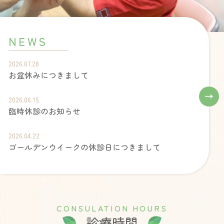
NEWS
2026.07.28
お盆休みにつきまして
2026.06.15
臨時休診のお知らせ
2026.04.22
ゴールデンウイークの休診日につきまして
C
O
N
S
U
L
A
T
I
O
N
H
O
U
R
S
診療時間