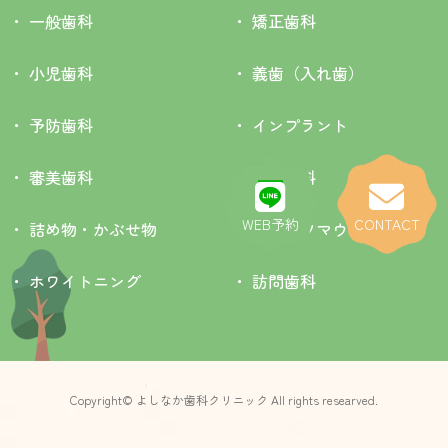
一般歯科
矯正歯科
小児歯科
義歯（入れ歯）
予防歯科
インプラント
審美歯科
口腔外科
WEB予約
CONTACT
詰め物・かぶせ物
スポーツマウスガード
ホワイトニング
訪問歯科
Copyright© よしなか歯科クリニック All rights researved.