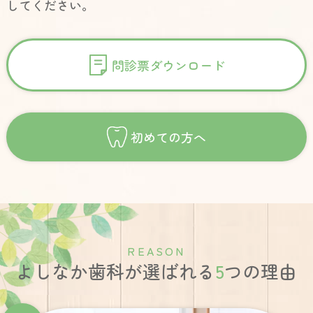
してください。
問診票ダウンロード
初めての方へ
R
E
A
S
O
N
よしなか歯科が選ばれる
5
つの理由