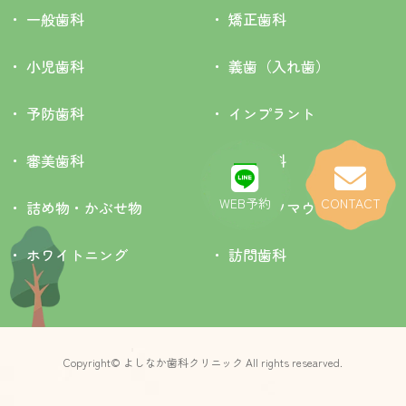
一般歯科
矯正歯科
小児歯科
義歯（入れ歯）
予防歯科
インプラント
審美歯科
口腔外科
WEB予約
CONTACT
詰め物・かぶせ物
スポーツマウスガード
ホワイトニング
訪問歯科
Copyright© よしなか歯科クリニック All rights researved.