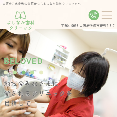
大阪吹田市寿町の歯医者ならよしなか歯科クリニックへ
よしなか歯科
〒564-0036
大阪府吹田市寿町2-5-7
クリニック
B
E
L
O
V
E
D
地域のみなさまに
愛されるクリニックを
目指して