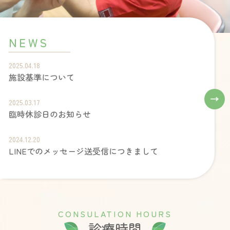
NEWS
2025.04.18
施設基準について
2025.03.17
臨時休診日のお知らせ
2024.12.20
LINEでのメッセージ送受信につきまして
C
O
N
S
U
L
A
T
I
O
N
H
O
U
R
S
診療時間