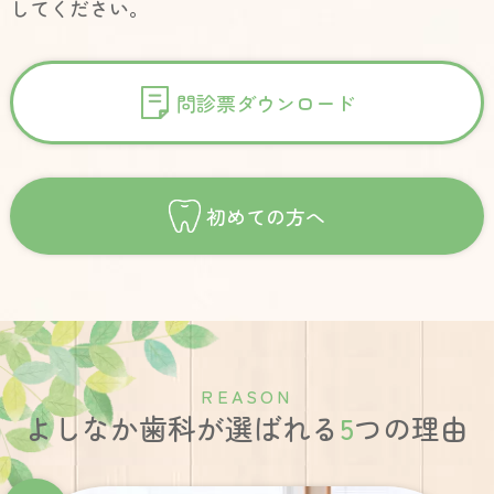
してください。
問診票ダウンロード
初めての方へ
R
E
A
S
O
N
よしなか歯科が選ばれる
5
つの理由